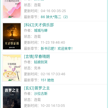
状态：连载
更新时间：04-16 00:35:25
最新章节：
86 钟大*陈二（2）
[科幻]天才俱乐部
作者：
城城与蝉
状态：连载
更新时间：11-23 19:46:40
最新章节：
新书已肥！欢迎来宰！
[言情]早春晴朗
作者：
姑娘别哭
状态：完本
更新时间：02-16 17:33:46
最新章节：
151 她他
[玄幻]普罗之主
作者：
沙拉古斯
状态：连载
更新时间：10-20 14:13:05