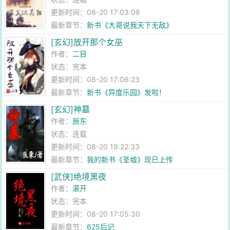
更新时间：08-20 17:03:08
最新章节：
新书《大哥说我天下无敌》
[玄幻]放开那个女巫
作者：
二目
状态：完本
更新时间：08-20 17:06:23
最新章节：
新书《异度乐园》发啦！
[玄幻]神墓
作者：
辰东
状态：连载
更新时间：08-20 19:22:33
最新章节：
我的新书《圣墟》现已上传
[武侠]绝境黑夜
作者：
滚开
状态：完本
更新时间：08-20 17:05:30
最新章节：
625后记