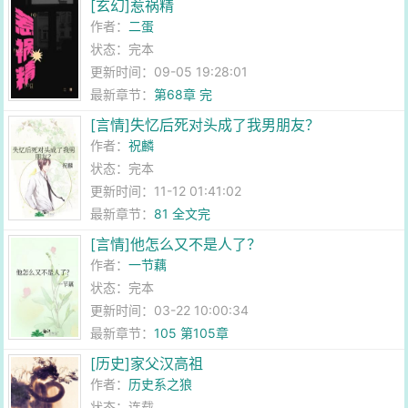
[玄幻]惹祸精
作者：
二蛋
状态：完本
更新时间：09-05 19:28:01
最新章节：
第68章 完
[言情]失忆后死对头成了我男朋友？
作者：
祝麟
状态：完本
更新时间：11-12 01:41:02
最新章节：
81 全文完
[言情]他怎么又不是人了？
作者：
一节藕
状态：完本
更新时间：03-22 10:00:34
最新章节：
105 第105章
[历史]家父汉高祖
作者：
历史系之狼
状态：连载