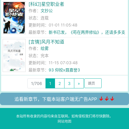
[科幻]星空职业者
作者：
文抄公
状态：连载
更新时间：01-01 11:05:48
最新章节：
新书已发，《苟在两界修仙》，还请多多支
持
[言情]风月不知道
作者：
绘雾
状态：完本
更新时间：11-15 07:03:48
最新章节：
93 仰姣x聂嘉誉3
1/706
1
2
3
»
↓↓↓
追看新章节，下载本站客户端无广告APP
本站所有收录的内容均来自互联网，如有侵权我们将尽快删除。
网站地图