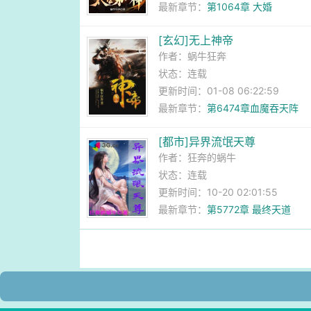
最新章节：
第1064章 大婚
[玄幻]无上神帝
作者：
蜗牛狂奔
状态：连载
更新时间：01-08 06:22:59
最新章节：
第6474章血魔吞天阵
[都市]异界流氓天尊
作者：
狂奔的蜗牛
状态：连载
更新时间：10-20 02:01:55
最新章节：
第5772章 最终天道