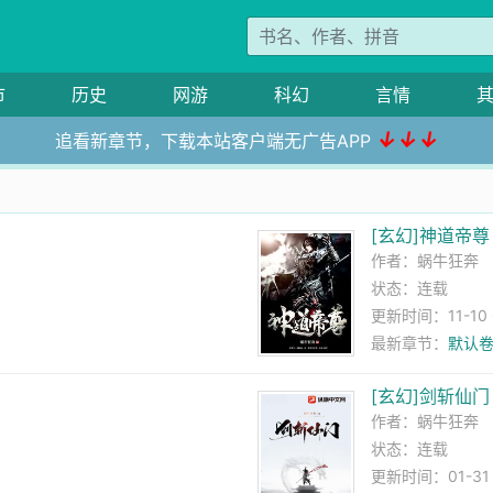
市
历史
网游
科幻
言情
↓↓↓
追看新章节，下载本站客户端无广告APP
[玄幻]神道帝尊
作者：
蜗牛狂奔
状态：连载
更新时间：11-10 0
最新章节：
默认卷
[玄幻]剑斩仙门
作者：
蜗牛狂奔
状态：连载
更新时间：01-31 0