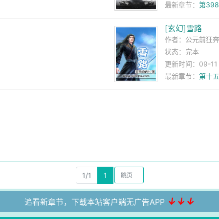
最新章节：
第39
[玄幻]雪路
作者：
公元前狂
状态：完本
更新时间：09-11 1
最新章节：
第十五
1/1
1
↓↓↓
追看新章节，下载本站客户端无广告APP