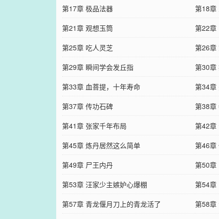
第17章 极品法器
第18
第21章 观想玉筒
第22章
第25章 吃人灵芝
第26章
第29章 瞬间学会发丘指
第30章
第33章 血菩提，十年寿命
第34章
第37章 传功石碑
第38章
第41章 张家千年布局
第42章
第45章 炼丹居然这么简单
第46
第49章 尸王内丹
第50
第53章 汪家少主嫉妒心爆棚
第54章
第57章 青龙偃月刀上的青龙活了
第58