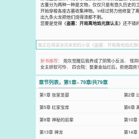
古董分为两种一种是文物，仅仅只是有悠久历史的工
开始穿梭各座古墓收集神物。\n经过努力他修复了
出九条火龙把他们烧得渣都不剩。
您要是觉得《
盗墓：开局离地焰光旗认主
》还不错
新书推荐：
炮灰觉醒后我养成了阴鸷小反派
、
怪异
女主娇软可怜
、
四合院：娶妻金灿烂后，拒绝圆房
章节列表，第1章~ 79章/共79章
第1章 张家圣婴
第2章 
第5章 红家宝库
第6章
第9章 神秘的前辈
第10章
第13章 神龙
第14章