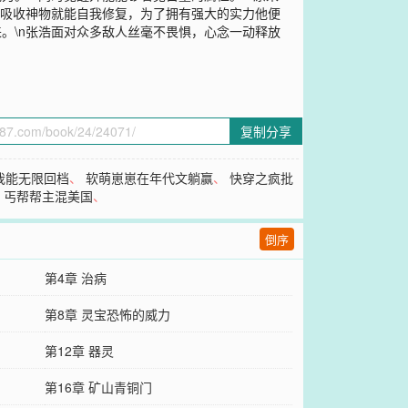
旗吸收神物就能自我修复，为了拥有强大的实力他便
。\n张浩面对众多敌人丝毫不畏惧，心念一动释放
复制分享
我能无限回档
、
软萌崽崽在年代文躺赢
、
快穿之疯批
、
丐帮帮主混美国
、
倒序
第4章 治病
第8章 灵宝恐怖的威力
第12章 器灵
第16章 矿山青铜门