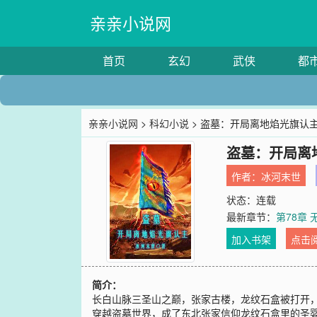
亲亲小说网
首页
玄幻
武侠
都
亲亲小说网
>
科幻小说
> 盗墓：开局离地焰光旗认
盗墓：开局离
作者：
冰河末世
状态：连载
最新章节：
第78章 
加入书架
点击
简介：
长白山脉三圣山之巅，张家古楼，龙纹石盒被打开，里
穿越盗墓世界，成了东北张家信仰龙纹石盒里的圣婴