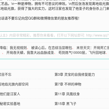
艺品。\n一种是神物，拥有不可思议的神效。\n然后张浩发现离地焰光
离地焰光旗，获得了强大的实力，这时汪家也发现了他圣子的身份杀上门来
的话请不要忘记向您QQ群和微博微信里的朋友推荐哦！
降临：我无视规则
、
被读心后，在恋综当显眼包
、
末世天灾：开局死亡
！
、
开局吞天蟒，我靠大凶血脉成圣
、
苟到炼气10000层，飞升回地球
过目不忘
第3章 灵宝的自我修复能力
 离地焰光旗内部空间
第7章 不祥的神物
 他们是汪家人
第11章 凤凰纹身
 秘密实验基地
第15章 黑飞子