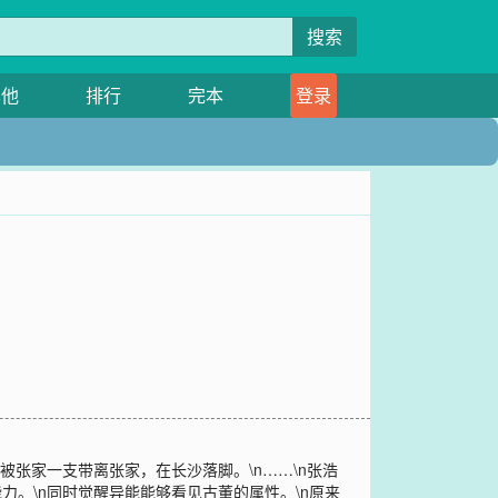
搜索
其他
排行
完本
登录
被张家一支带离张家，在长沙落脚。\n……\n张浩
。\n同时觉醒异能能够看见古董的属性。\n原来