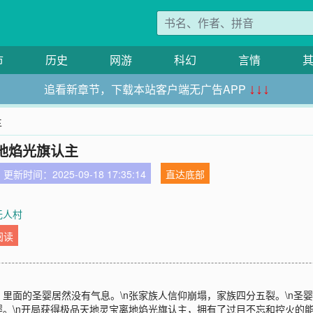
市
历史
网游
科幻
言情
追看新章节，下载本站客户端无广告APP
↓↓↓
主
地焰光旗认主
更新时间：2025-09-18 17:35:14
直达底部
无人村
阅读
面的圣婴居然没有气息。\n张家族人信仰崩塌，家族四分五裂。\n圣婴
。\n开局获得极品天地灵宝离地焰光旗认主，拥有了过目不忘和控火的能力