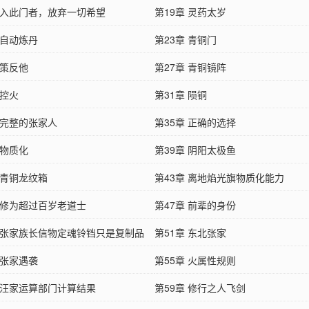
章 入此门者，放弃一切希望
第19章 灵药太岁
 自动炼丹
第23章 青铜门
 策反他
第27章 青铜镜阵
 控火
第31章 陨铜
 完整的张家人
第35章 正确的选择
 物质化
第39章 阴阳太极鱼
 青铜龙纹箱
第43章 离地焰光旗物质化能力
章 修为超过百岁老道士
第47章 前辈的身份
章 张家族长信物定魂铃铛只是复制品
第51章 东北张家
 张家遇袭
第55章 火属性规则
章 汪家运算部门计算结果
第59章 修行之人飞剑