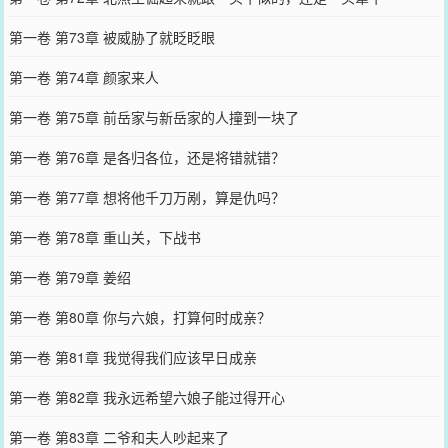
第一卷 第73章 被威胁了就眨眨眼
第一卷 第74章 颜家来人
第一卷 第75章 前岳家与新岳家的人撞到一块了
第一卷 第76章 是各归各位，还是将错就错？
第一卷 第77章 想将他千刀万剐，算是仇吗？
第一卷 第78章 重山关，下战书
第一卷 第79章 姜绍
第一卷 第80章 你与六娘，打算何时成亲？
第一卷 第81章 我觉得我们应该早日成亲
第一卷 第82章 我永远希望六娘子能过得开心
第一卷 第83章 二爷和夫人吵起来了