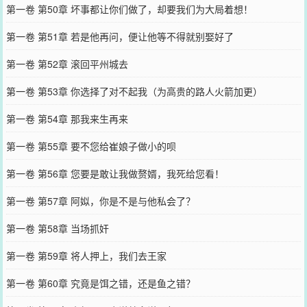
第一卷 第50章 坏事都让你们做了，却要我们为大局着想！
第一卷 第51章 若是他再问，便让他等不得就别娶好了
第一卷 第52章 滚回平州城去
第一卷 第53章 你选择了对不起我（为高贵的路人火箭加更）
第一卷 第54章 那我来生再来
第一卷 第55章 要不您给崔娘子做小的呗
第一卷 第56章 您要是敢让我做赘婿，我死给您看！
第一卷 第57章 阿姒，你是不是与他私会了？
第一卷 第58章 当场抓奸
第一卷 第59章 将人押上，我们去王家
第一卷 第60章 究竟是饵之错，还是鱼之错？