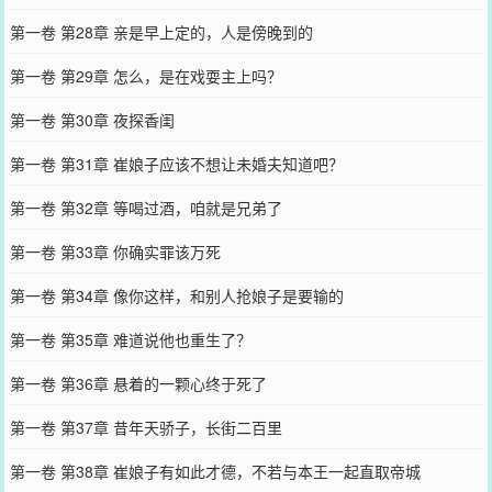
第一卷 第28章 亲是早上定的，人是傍晚到的
第一卷 第29章 怎么，是在戏耍主上吗？
第一卷 第30章 夜探香闺
第一卷 第31章 崔娘子应该不想让未婚夫知道吧？
第一卷 第32章 等喝过酒，咱就是兄弟了
第一卷 第33章 你确实罪该万死
第一卷 第34章 像你这样，和别人抢娘子是要输的
第一卷 第35章 难道说他也重生了？
第一卷 第36章 悬着的一颗心终于死了
第一卷 第37章 昔年天骄子，长街二百里
第一卷 第38章 崔娘子有如此才德，不若与本王一起直取帝城