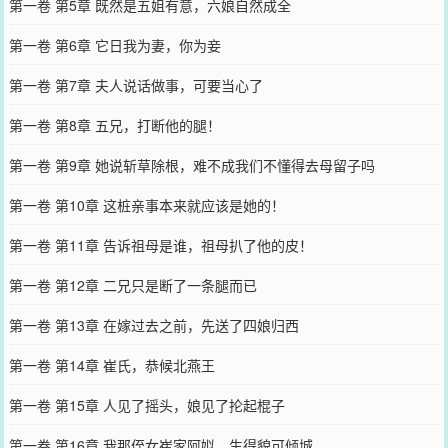
第一卷 第5章 既然是五姐有意，六娘自然成全
第一卷 第6章 它日我为妻，你为妾
第一卷 第7章 夫人说话做事，可要当心了
第一卷 第8章 五兄，打断他的腿！
第一卷 第9章 她说斩草除根，难不成我们不懂得去母留子吗
第一卷 第10章 这桩亲事本来就应该是她的！
第一卷 第11章 告诉祖母是谁，祖母扒了他的皮！
第一卷 第12章 二兄只是断了一条腿而已
第一卷 第13章 在嫁过去之前，先送了四娘归西
第一卷 第14章 崔氏，恭候北燕王
第一卷 第15章 人见了摇头，娘见了抡起棍子
第一卷 第16章 我那侄女崔家阿姒，生得貌可倾城