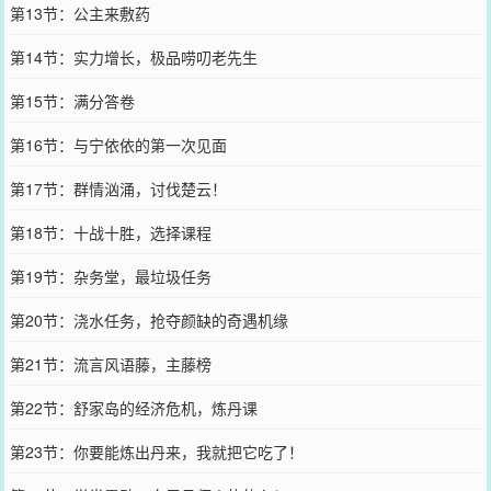
第13节：公主来敷药
第14节：实力增长，极品唠叨老先生
第15节：满分答卷
第16节：与宁依依的第一次见面
第17节：群情汹涌，讨伐楚云！
第18节：十战十胜，选择课程
第19节：杂务堂，最垃圾任务
第20节：浇水任务，抢夺颜缺的奇遇机缘
第21节：流言风语藤，主藤榜
第22节：舒家岛的经济危机，炼丹课
第23节：你要能炼出丹来，我就把它吃了！