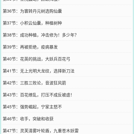
第36节：为寰转丹元树选购仙囊
第37节：小积云仙囊，种植树种
第38节：成功种植，冲击修为！多少年？
第39节：再被拒绝，疫病暴发
第40节：花英的挑战，大妖兵百花弓
第41节：无上光明大龙纹，选择新刀法
第42节：三胜三败论，音波狂风箭
第43节：百花缭乱，打压不成反被虐！
第45节：强势崛起，宁家主怒不
第46节：收手，突破和收获
第47节：灵芙清雾叶轮盾，九重苍木妖雷