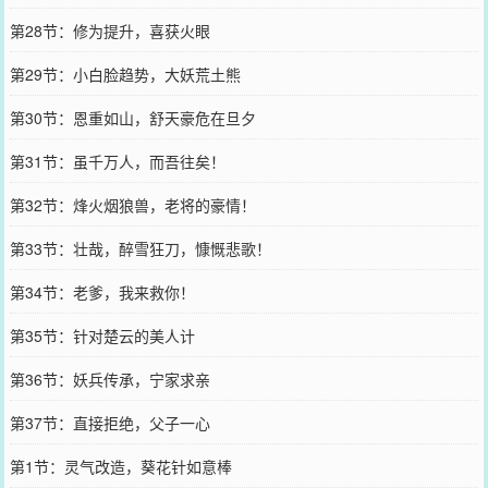
第28节：修为提升，喜获火眼
第29节：小白脸趋势，大妖荒土熊
第30节：恩重如山，舒天豪危在旦夕
第31节：虽千万人，而吾往矣！
第32节：烽火烟狼兽，老将的豪情！
第33节：壮哉，醉雪狂刀，慷慨悲歌！
第34节：老爹，我来救你！
第35节：针对楚云的美人计
第36节：妖兵传承，宁家求亲
第37节：直接拒绝，父子一心
第1节：灵气改造，葵花针如意棒