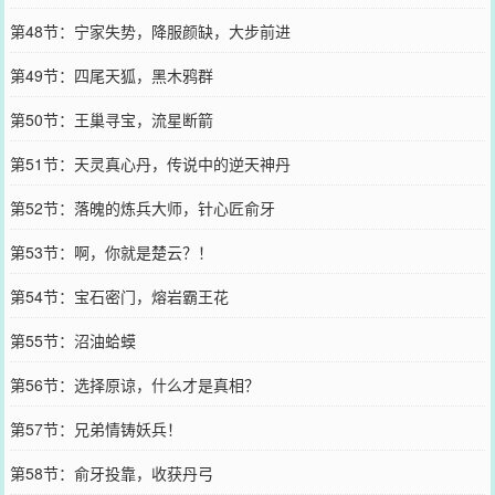
第48节：宁家失势，降服颜缺，大步前进
第49节：四尾天狐，黑木鸦群
第50节：王巢寻宝，流星断箭
第51节：天灵真心丹，传说中的逆天神丹
第52节：落魄的炼兵大师，针心匠俞牙
第53节：啊，你就是楚云？！
第54节：宝石密门，熔岩霸王花
第55节：沼油蛤蟆
第56节：选择原谅，什么才是真相？
第57节：兄弟情铸妖兵！
第58节：俞牙投靠，收获丹弓