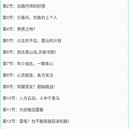
第2节：白眉丹师的好感
第3节：引香丹，钓鱼钓上个人
第4节：男男之吻？
第5节：公主的不忿，楚云的计划
第6节：到达青山岛,天歌书院！
第7节：年少成名，一颗本心
第8节：心灵蜕变，各方关注
第9节：同寝室友？颜缺挑战！
第10节：八方云动，人中千里马
第11节：大妖植迅雷藤
第12节：雷电？也不能阻我前进的路！