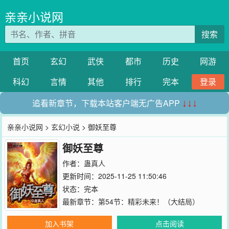
亲亲小说网
搜索
首页
玄幻
武侠
都市
历史
网游
科幻
言情
其他
排行
完本
登录
追看新章节，下载本站客户端无广告APP
↓↓↓
亲亲小说网
>
玄幻小说
> 御妖至尊
御妖至尊
作者：
蛊真人
更新时间：2025-11-25 11:50:46
状态：完本
最新章节：
第54节：精彩未来！（大结局）
加入书架
点击阅读