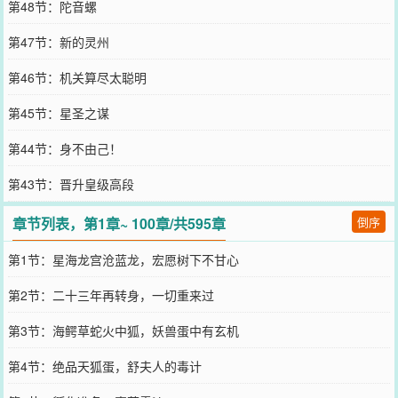
第48节：陀音螺
第47节：新的灵州
第46节：机关算尽太聪明
第45节：星圣之谋
第44节：身不由己！
第43节：晋升皇级高段
章节列表，第1章~ 100章/共595章
倒序
第1节：星海龙宫沧蓝龙，宏愿树下不甘心
第2节：二十三年再转身，一切重来过
第3节：海鳄草蛇火中狐，妖兽蛋中有玄机
第4节：绝品天狐蛋，舒夫人的毒计