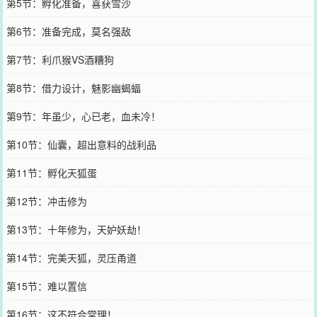
第5节：孵化准备，喜获雪沙
第6节：准备完成，莫名强敌
第7节：利爪猴VS酒糟狗
第8节：借力设计，魅影幽蝎蝠
第9节：年虽少，心已老，血未冷！
第10节：仙囊，超出意料的战利品
第11节：孵化天狐蛋
第12节：冲击修为
第13节：十年修为，天妒妖劫！
第14节：完美天狐，灵压甬道
第15节：难以置信
第16节：这不符合常理！