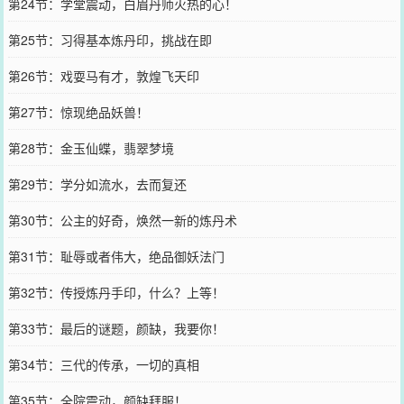
第24节：学堂震动，白眉丹师火热的心！
第25节：习得基本炼丹印，挑战在即
第26节：戏耍马有才，敦煌飞天印
第27节：惊现绝品妖兽！
第28节：金玉仙蝶，翡翠梦境
第29节：学分如流水，去而复还
第30节：公主的好奇，焕然一新的炼丹术
第31节：耻辱或者伟大，绝品御妖法门
第32节：传授炼丹手印，什么？上等！
第33节：最后的谜题，颜缺，我要你！
第34节：三代的传承，一切的真相
第35节：全院震动，颜缺拜服！