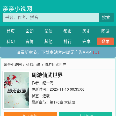
亲亲小说网
搜索
首页
玄幻
武侠
都市
历史
网游
科幻
言情
其他
排行
完本
登录
追看新章节，下载本站客户端无广告APP
↓↓↓
亲亲小说网
>
科幻小说
> 周游仙武世界
周游仙武世界
作者：
纪一鸣
更新时间：2025-11-10 00:35:06
状态：连载
最新章节：
第170章 大结局
加入书架
点击阅读