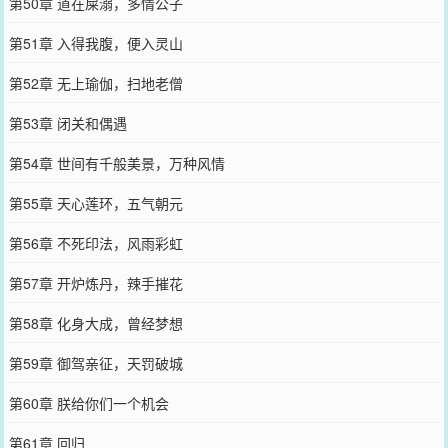
第50章 道在屎溺，多情公子
第51章 入得我腹，便入灵山
第52章 无上瑜伽，扫地老僧
第53章 闭关和偶遇
第54章 世间有千般美景，万种风情
第55章 天心莲环，五气朝元
第56章 不死印法，风雨彩虹
第57章 开炉炼丹，辣手摧花
第58章 化身大成，曾经梦想
第59章 御驾亲征，天罚破城
第60章 朕给你们一个机会
第61章 回归