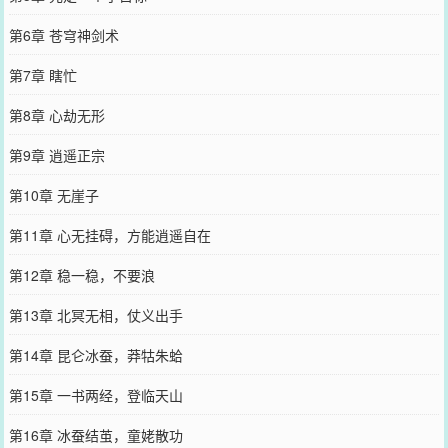
第6章 苍穹神剑术
第7章 瞎忙
第8章 心劫无形
第9章 逍遥正宗
第10章 无崖子
第11章 心无挂碍，方能逍遥自在
第12章 稳一稳，不要浪
第13章 北冥无相，仗义出手
第14章 昆仑冰蚕，莽牯朱蛤
第15章 一书两经，登临天山
第16章 冰蚕结茧，童姥散功