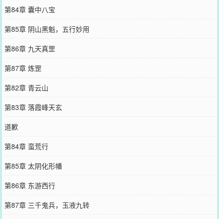
第84章 囊中八宝
第85章 阴山黑魁，五行妙用
第86章 九天真罡
第87章 炼罡
第82章 青云山
第83章 落霞峰天玄
道歉
第84章 蛮荒行
第85章 太阴化形幡
第86章 东游西行
第87章 三千鬼兵，玉液九转