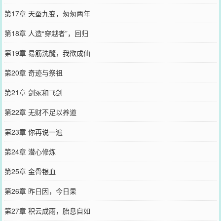
第17章 天蚕九变，匆匆两年
第18章 人造“穿越者”，回归
第19章 易筋洗髓，我欲成仙
第20章 奇迹与祭祖
第21章 剑冢和飞剑
第22章 无财不足以养道
第23章 你再说一遍
第24章 潜心修炼
第25章 金骨银血
第26章 昨日因，今日果
第27章 积云成雨，胎息自如