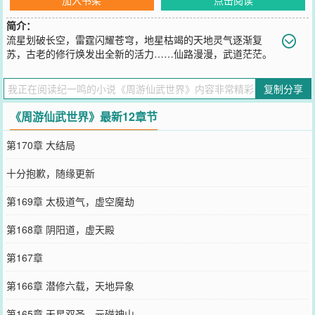
简介：
流星划破长空，雷霆闪耀苍穹，地星枯竭的天地灵气逐渐复
苏，古老的修行焕发出全新的活力……仙路漫漫，武道茫茫。
周游诸界，上下求索。
您要是觉得《
周游仙武世界
》还不错的话请不要忘记向您QQ群和微博
复制分享
微信里的朋友推荐哦！
《周游仙武世界》最新12章节
第170章 大结局
十分抱歉，随缘更新
第169章 太极道气，虚空魔劫
第168章 阴阳道，虚天殿
第167章
第166章 潜修六载，天地异象
第165章 天星双圣，元磁神山