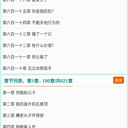
第六百一十五章 你是我奶奶？
第六百一十四章 不跪天地只为你
第六百一十三章 赚了一个亿
第六百一十二章 有什么价值？
第六百一十一章 师父输了
第六百一十章 见过龙榜高手
章节列表，第1章~ 100章/共621章
倒序
第一章 穷酸赵公子
第二章 我的直升机在楼顶
第三章 糟老头子坏得很
第四章 狗眼看人低