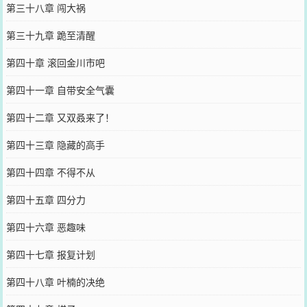
第三十八章 闯大祸
第三十九章 跪至清醒
第四十章 滚回金川市吧
第四十一章 自带安全气囊
第四十二章 又双叒来了！
第四十三章 隐藏的高手
第四十四章 不得不从
第四十五章 四分力
第四十六章 恶趣味
第四十七章 报复计划
第四十八章 叶楠的决绝