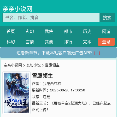
亲亲小说网
搜索
首页
玄幻
武侠
都市
历史
网游
科幻
言情
其他
排行
完本
登录
追看新章节，下载本站客户端无广告APP
↓↓↓
亲亲小说网
>
玄幻小说
> 雪鹰领主
雪鹰领主
作者：
我吃西红柿
更新时间：2025-08-20 17:06:50
状态：连载
最新章节：
《吞噬星空2起源大陆》，已经在起点
正式上传！