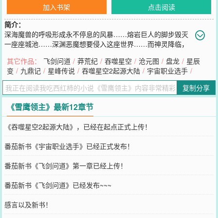
加入书架
点击阅读
简介：
深海魔兽的呼吸形成永不停息的风暴……熔岩巨人的脚步毁灭
一座座城池……深渊恶魔想要侵入这座世界……而神灵降临，
行走人间传播他的光辉……然而整个世界由夏族帝国‘龙山帝国’统治，
其它作品：
飞剑问道
/
莽荒纪
/
吞噬星空
/
沧元图
/
盘龙
/
星辰
这是人类的帝国，知识渊博的法师们埋首于法师塔中百年千年，骑士
变
/
九鼎记
/
星峰传说
/
吞噬星空2起源大陆
/
宇宙职业选手
/
们巡守天空大地海洋……在帝国的安阳行省，有一个很小很不起眼的
贵族领地，叫——雪鹰领！故事，就从这里开始！******继《莽荒纪》
复制分享
《吞噬星空》《九鼎记》《盘龙》《星辰变》《寸芒》《星峰传说》
后，番茄的第八本小说！
《雪鹰领主》最新12章节
您要是觉得《
雪鹰领主
》还不错的话请不要忘记向您QQ群和微博微信
里的朋友推荐哦！
《吞噬星空2起源大陆》，已经在起点正式上传！
番茄新书《宇宙职业选手》已经正式发布！
番茄新书《飞剑问道》第一章已经上传！
番茄新书《飞剑问道》已经发布~~~
感言以及新书！